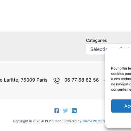
Catégories
Pour offrir 
cookies pour
à ces techn
 Lafitte, 75009 Paris
06 77 68 62 56 -
de navigatio
consentement
Ac
Copyright © 2026 AFPEP-SNPP | Powered by
Thème WordPress Astra