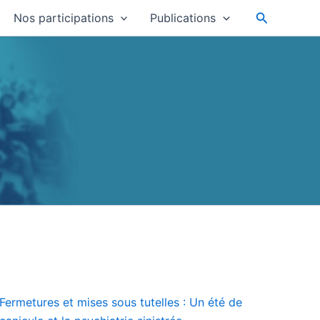
Recherche
Nos participations
Publications
Fermetures et mises sous tutelles : Un été de