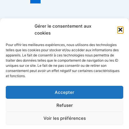
Gérer le consentement aux
Catégories
cookies
Pour offrir les meilleures expériences, nous utilisons des technologies
telles que les cookies pour stocker et/ou accéder aux informations des
appareils. Le fait de consentir à ces technologies nous permettra de
traiter des données telles que le comportement de navigation ou les ID
uniques sur ce site. Le fait de ne pas consentir ou de retirer son
consentement peut avoir un effet négatif sur certaines caractéristiques
AFPEP-SNPP - 34 rue Lafitte, 75009 Paris
06 77 68 62 56
et fonctions.
-
info@afpep-snpp.org
Accepter
Refuser
Voir les préférences
Copyright © 2026 AFPEP-SNPP | Powered by
Thème WordPress Astra