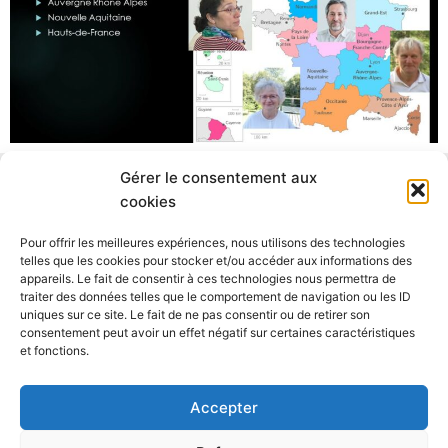
Gérer le consentement aux
Catégories
cookies
Pour offrir les meilleures expériences, nous utilisons des technologies
telles que les cookies pour stocker et/ou accéder aux informations des
appareils. Le fait de consentir à ces technologies nous permettra de
traiter des données telles que le comportement de navigation ou les ID
uniques sur ce site. Le fait de ne pas consentir ou de retirer son
consentement peut avoir un effet négatif sur certaines caractéristiques
AFPEP-SNPP - 34 rue Lafitte, 75009 Paris
06 77 68 62 56
et fonctions.
-
info@afpep-snpp.org
Accepter