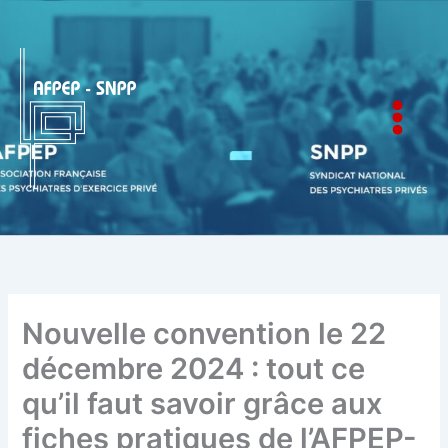
Aller
au
contenu
AFPEP-SNPP
Nouvelle convention le 22
décembre 2024 : tout ce
qu’il faut savoir grâce aux
fiches pratiques de l’AFPEP-