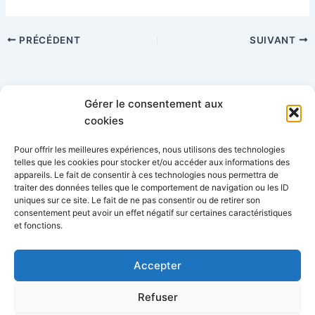
PRÉCÉDENT
SUIVANT
Gérer le consentement aux
Catégories
cookies
Pour offrir les meilleures expériences, nous utilisons des technologies
telles que les cookies pour stocker et/ou accéder aux informations des
appareils. Le fait de consentir à ces technologies nous permettra de
traiter des données telles que le comportement de navigation ou les ID
uniques sur ce site. Le fait de ne pas consentir ou de retirer son
consentement peut avoir un effet négatif sur certaines caractéristiques
AFPEP-SNPP - 34 rue Lafitte, 75009 Paris
06 77 68 62 56
et fonctions.
-
info@afpep-snpp.org
Accepter
Refuser