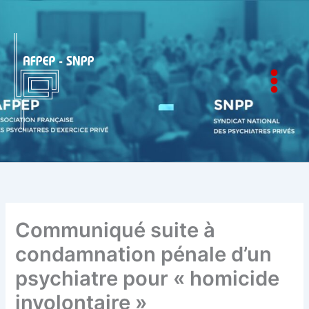
Aller
au
contenu
AFPEP-SNPP
Communiqué suite à
condamnation pénale d’un
psychiatre pour « homicide
involontaire »