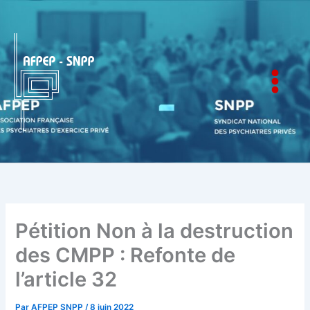
Aller
au
contenu
AFPEP-SNPP
Pétition Non à la destruction
des CMPP : Refonte de
l’article 32
Par
AFPEP SNPP
/
8 juin 2022