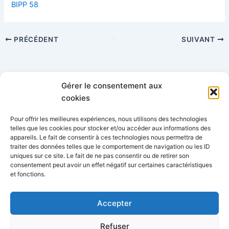
BIPP 58
PRÉCÉDENT
SUIVANT
Gérer le consentement aux
Catégories
cookies
Pour offrir les meilleures expériences, nous utilisons des technologies
telles que les cookies pour stocker et/ou accéder aux informations des
appareils. Le fait de consentir à ces technologies nous permettra de
traiter des données telles que le comportement de navigation ou les ID
uniques sur ce site. Le fait de ne pas consentir ou de retirer son
consentement peut avoir un effet négatif sur certaines caractéristiques
AFPEP-SNPP - 34 rue Lafitte, 75009 Paris
06 77 68 62 56
et fonctions.
-
info@afpep-snpp.org
Accepter
Refuser