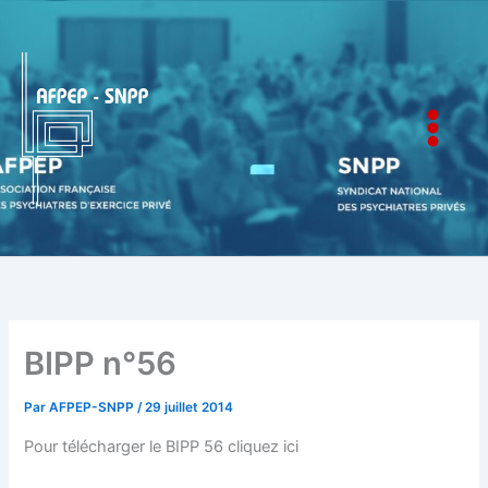
Aller
au
contenu
AFPEP-SNPP
BIPP n°56
Par
AFPEP-SNPP
/
29 juillet 2014
Pour télécharger le BIPP 56 cliquez ici