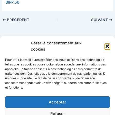
BIPP 56
PRÉCÉDENT
SUIVANT
Gérer le consentement aux
Catégories
cookies
Pour offrir les meilleures expériences, nous utilisons des technologies
telles que les cookies pour stocker et/ou accéder aux informations des
appareils. Le fait de consentir à ces technologies nous permettra de
traiter des données telles que le comportement de navigation ou les ID
uniques sur ce site. Le fait de ne pas consentir ou de retirer son
consentement peut avoir un effet négatif sur certaines caractéristiques
AFPEP-SNPP - 34 rue Lafitte, 75009 Paris
06 77 68 62 56
et fonctions.
-
info@afpep-snpp.org
Accepter
Refuser