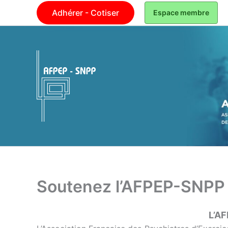
Aller
Adhérer - Cotiser
Espace membre
au
contenu
AFPEP-SNPP
Soutenez l’AFPEP-SNPP
L’AF