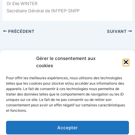
Dr Elie WINTER
Secrétaire Général de l’AFPEP-SNPP
PRÉCÉDENT
SUIVANT
Gérer le consentement aux
Catégories
cookies
Pour offrir les meilleures expériences, nous utilisons des technologies
telles que les cookies pour stocker et/ou accéder aux informations des
appareils. Le fait de consentir à ces technologies nous permettra de
traiter des données telles que le comportement de navigation ou les ID
uniques sur ce site. Le fait de ne pas consentir ou de retirer son
consentement peut avoir un effet négatif sur certaines caractéristiques
AFPEP-SNPP - 34 rue Lafitte, 75009 Paris
06 77 68 62 56
et fonctions.
-
info@afpep-snpp.org
Accepter