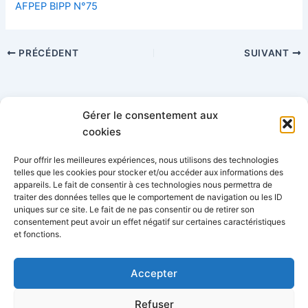
AFPEP BIPP N°75
PRÉCÉDENT
SUIVANT
Gérer le consentement aux
Catégories
cookies
Pour offrir les meilleures expériences, nous utilisons des technologies
telles que les cookies pour stocker et/ou accéder aux informations des
appareils. Le fait de consentir à ces technologies nous permettra de
traiter des données telles que le comportement de navigation ou les ID
uniques sur ce site. Le fait de ne pas consentir ou de retirer son
consentement peut avoir un effet négatif sur certaines caractéristiques
AFPEP-SNPP - 34 rue Lafitte, 75009 Paris
06 77 68 62 56
et fonctions.
-
info@afpep-snpp.org
Accepter
Refuser